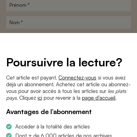
Prénom
*
Nom
*
Adresse
e-
mail
*
Conditions
*
Poursuivre la lecture?
J'accepte
les termes et conditions
et
la politique de confidentialité
Cet article est payant.
Connectez-vous
si vous avez
déjà un abonnement. Achetez cet article ou abonnez-
S'INSCRIRE
vous pour avoir accès à tous les articles sur
les plats
pays
. Cliquez
ici
pour revenir à la
page d’accueil
.
Avantages de l’abonnement
Accéder à la totalité des articles
Dont + de 6 000 articles de nos archives