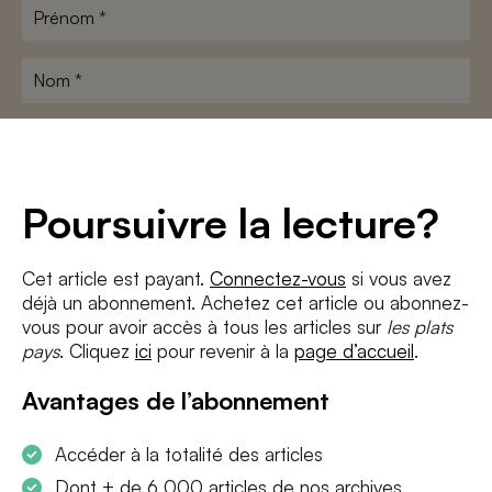
Prénom
*
Nom
*
Adresse
e-
mail
*
Conditions
*
Poursuivre la lecture?
J'accepte
les termes et conditions
et
la politique de confidentialité
Cet article est payant.
Connectez-vous
si vous avez
déjà un abonnement. Achetez cet article ou abonnez-
S'INSCRIRE
vous pour avoir accès à tous les articles sur
les plats
pays
. Cliquez
ici
pour revenir à la
page d’accueil
.
Avantages de l’abonnement
Accéder à la totalité des articles
Dont + de 6 000 articles de nos archives