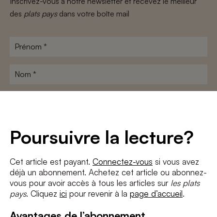
Inscrivez-vous à notre newsletter et recevez le meilleur
des
plats pays
dans votre boîte mail
Prénom
*
Nom
*
Adresse
e-
mail
*
Conditions
*
Poursuivre la lecture?
J'accepte
les termes et conditions
et
la politique de confidentialité
Cet article est payant.
Connectez-vous
si vous avez
déjà un abonnement. Achetez cet article ou abonnez-
S'INSCRIRE
vous pour avoir accès à tous les articles sur
les plats
pays
. Cliquez
ici
pour revenir à la
page d’accueil
.
Avantages de l’abonnement