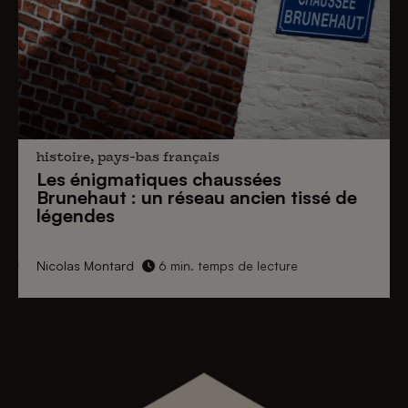
histoire, pays-bas français
Les énigmatiques
chaussées
Brunehaut
: un réseau ancien tissé de
légendes
Nicolas Montard
6 min. temps de lecture