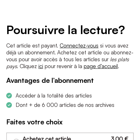
Adresse
e-
mail
*
Conditions
*
Poursuivre la lecture?
J'accepte
les termes et conditions
et
la politique de confidentialité
Cet article est payant.
Connectez-vous
si vous avez
déjà un abonnement. Achetez cet article ou abonnez-
S'INSCRIRE
vous pour avoir accès à tous les articles sur
les plats
pays
. Cliquez
ici
pour revenir à la
page d’accueil
.
Avantages de l’abonnement
Accéder à la totalité des articles
Dont + de 6 000 articles de nos archives
Faites votre choix
Achetez cet article
3,00
€