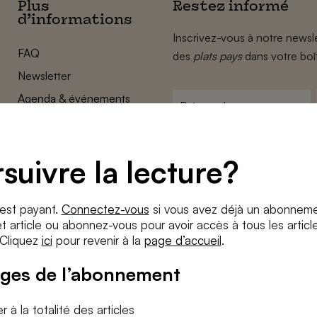
Plus
Restez informé
d’informations
Inscrivez-vous à notre newsle
FAQ
des
plats pays
dans votre boî
Newsletter
Agenda & événements
Prénom
*
Conditions générales
Adresse
Confidentalité
e-
suivre la lecture?
Paramètres des cookies
mail
*
Conditions
*
 est payant.
Connectez-vous
si vous avez déjà un abonneme
J'accepte
les termes et condition
 article ou abonnez-vous pour avoir accès à tous les articl
 Cliquez
ici
pour revenir à la
page d’accueil
.
S'INS
ges de l’abonnement
 à la totalité des articles