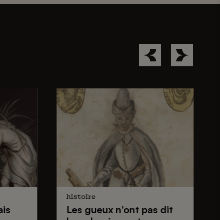
histoire
ais
Les gueux
n’ont pas dit