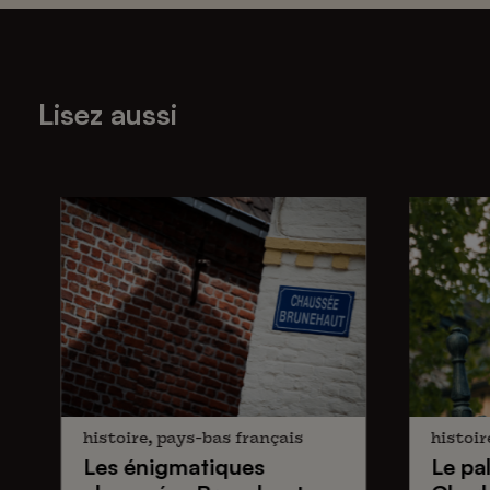
Lisez aussi
histoire, pays-bas français
histoir
Les énigmatiques
Le pa