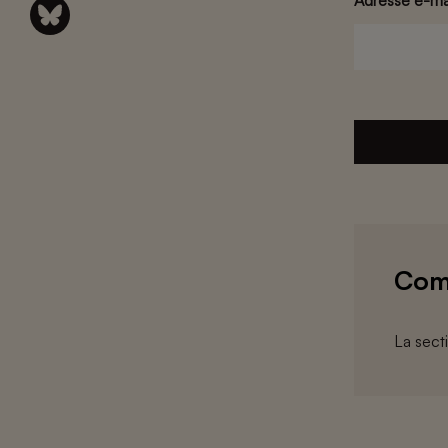
Adresse e-ma
Com
La sect