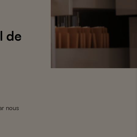
l de
car nous