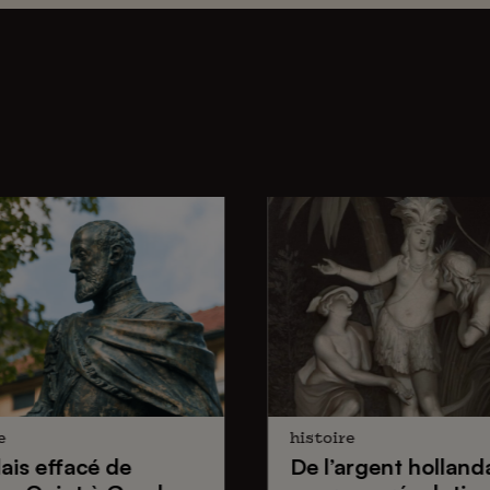
e
histoire
lais effacé de
De
l’argent holland