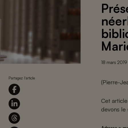
Prés
néer
bibl
Mar
18 mars 2019
Partagez l'article
(Pierre-Je
Cet articl
devons le 