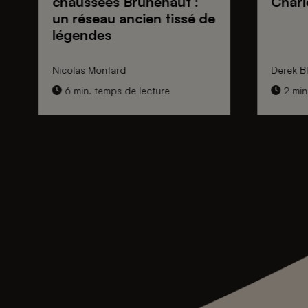
chaussées Brunehaut
:
Charl
un réseau ancien tissé de
légendes
Nicolas Montard
Derek Bl
6 min. temps de lecture
2 min