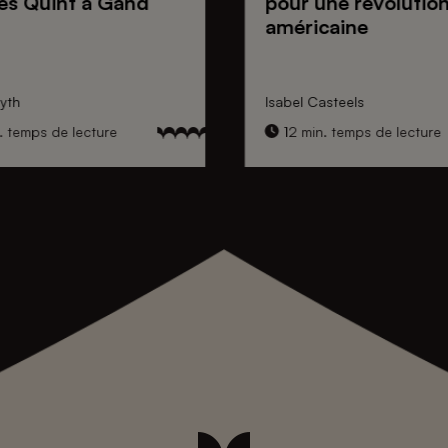
es Quint
à Gand
pour une
révolutio
américaine
yth
Isabel Casteels
. temps de lecture
12 min. temps de lecture