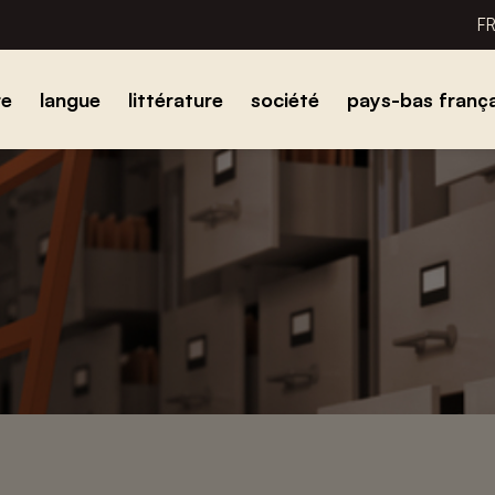
F
re
langue
littérature
société
pays-bas frança