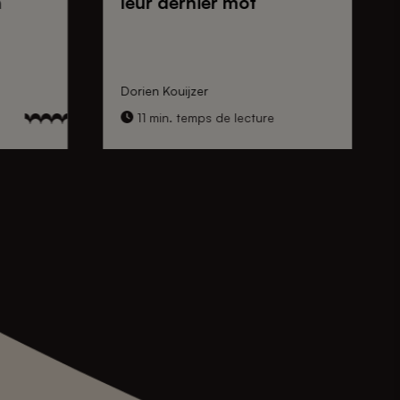
n
leur dernier mot
Dorien Kouijzer
11 min. temps de lecture