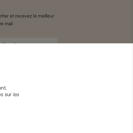
tter et recevez le meilleur
te mail
Nom
*
nt.
s
et
la politique de confidentialité
es sur
les
CRIRE