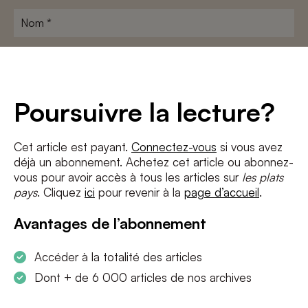
Nom
*
Adresse
e-
mail
*
Conditions
*
Poursuivre la lecture?
J'accepte
les termes et conditions
et
la politique de confidentialité
Cet article est payant.
Connectez-vous
si vous avez
déjà un abonnement. Achetez cet article ou abonnez-
S'INSCRIRE
vous pour avoir accès à tous les articles sur
les plats
pays
. Cliquez
ici
pour revenir à la
page d’accueil
.
Avantages de l’abonnement
Accéder à la totalité des articles
Dont + de 6 000 articles de nos archives