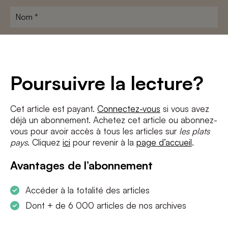
Nom
*
Adresse
e-
mail
*
Conditions
*
Poursuivre la lecture?
J'accepte
les termes et conditions
et
la politique de confidentialité
Cet article est payant.
Connectez-vous
si vous avez
déjà un abonnement. Achetez cet article ou abonnez-
S'INSCRIRE
vous pour avoir accès à tous les articles sur
les plats
pays
. Cliquez
ici
pour revenir à la
page d’accueil
.
Avantages de l’abonnement
Accéder à la totalité des articles
Dont + de 6 000 articles de nos archives