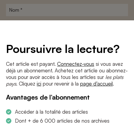
Nom
*
Adresse
e-
mail
*
Conditions
*
Poursuivre la lecture?
J'accepte
les termes et conditions
et
la politique de confidentialité
Cet article est payant.
Connectez-vous
si vous avez
déjà un abonnement. Achetez cet article ou abonnez-
S'INSCRIRE
vous pour avoir accès à tous les articles sur
les plats
pays
. Cliquez
ici
pour revenir à la
page d’accueil
.
Avantages de l’abonnement
Accéder à la totalité des articles
Dont + de 6 000 articles de nos archives