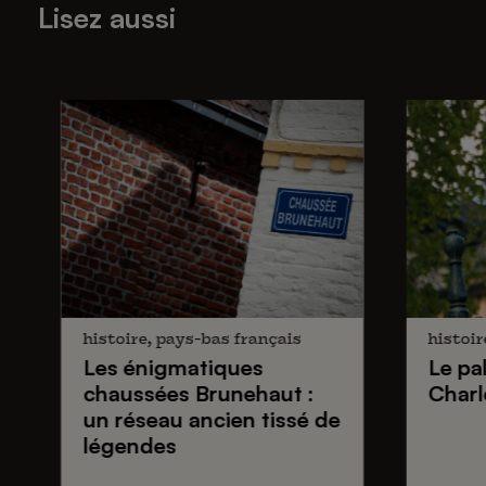
Lisez aussi
histoire, pays-bas français
histoir
Les énigmatiques
Le pa
chaussées Brunehaut
:
Charl
un réseau ancien tissé de
légendes