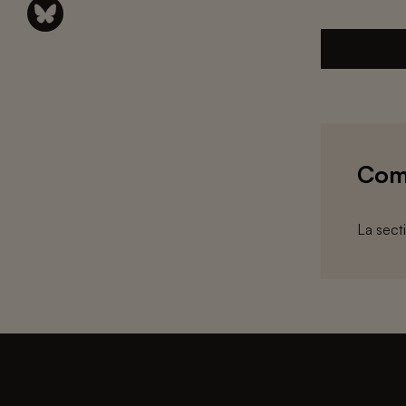
Com
La sect