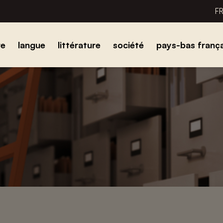
F
re
langue
littérature
société
pays-bas frança