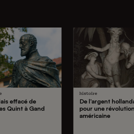
e
histoire
lais effacé de
De
l’argent holland
es Quint
à Gand
pour une
révolutio
américaine