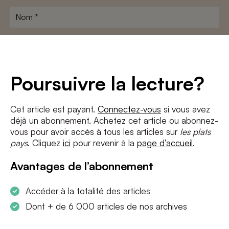
Nom
*
Adresse
e-
mail
*
Conditions
*
Poursuivre la lecture?
J'accepte
les termes et conditions
et
la politique de confidentialité
Cet article est payant.
Connectez-vous
si vous avez
déjà un abonnement. Achetez cet article ou abonnez-
S'INSCRIRE
vous pour avoir accès à tous les articles sur
les plats
pays
. Cliquez
ici
pour revenir à la
page d’accueil
.
Avantages de l’abonnement
Accéder à la totalité des articles
Dont + de 6 000 articles de nos archives