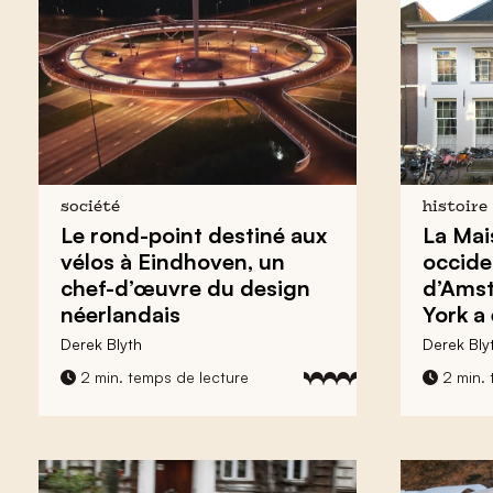
société
histoire
Le rond-point destiné aux
La Mai
vélos à Eindhoven,
un
occide
chef-d’œuvre du design
d’Ams
néerlandais
York a
Derek Blyth
Derek Bly
2 min. temps de lecture
2 min. 