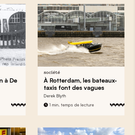
société
in à De
À Rotterdam,
les bateaux-
taxis font des vagues
Derek Blyth
1 min. temps de lecture