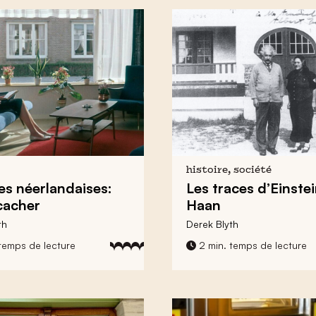
histoire, société
es néerlandaises:
Les traces d’
Einste
 cacher
Haan
th
Derek Blyth
temps de lecture
2 min. temps de lecture