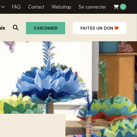
R
FAQ
Contact
Webshop
Se connecter
0
is
S'ABONNER
FAITES UN DON