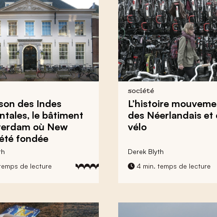
société
son des Indes
L’histoire mouvem
ntales, le bâtiment
des Néerlandais et 
terdam où New
vélo
 été fondée
th
Derek Blyth
temps de lecture
4 min. temps de lecture