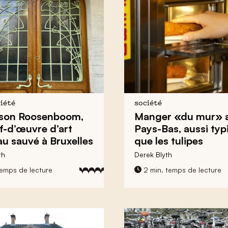
ciété
société
ison Roosenboom,
Manger «du mur»
f-d’œuvre d’art
Pays-Bas, aussi typ
au
sauvé à Bruxelles
que les tulipes
th
Derek Blyth
temps de lecture
2 min. temps de lecture