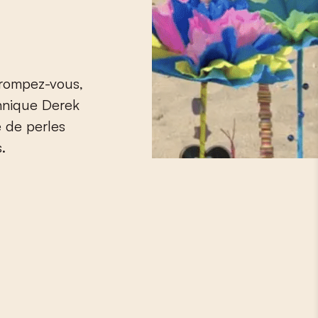
trompez-vous,
annique Derek
 de perles
.