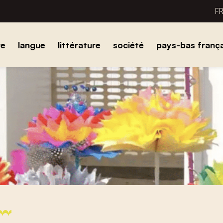
F
re
langue
littérature
société
pays-bas frança