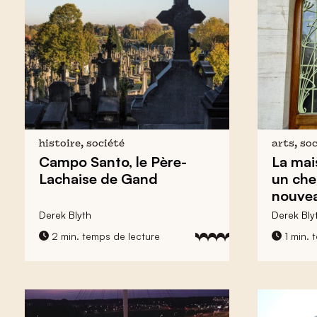
histoire, société
arts, so
Campo Santo,
le Père-
La ma
Lachaise de Gand
un che
nouve
Derek Blyth
Derek Bly
2 min. temps de lecture
1 min. 