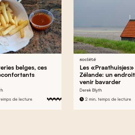
société
teries belges, ces
Les «Praathuisjes»
réconfortants
Zélande: un endroit
venir bavarder
th
Derek Blyth
temps de lecture
2 min. temps de lecture