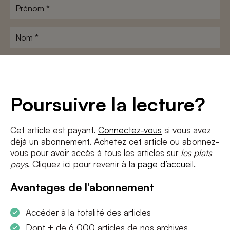
Prénom
*
Nom
*
Adresse
e-
mail
*
Conditions
*
Poursuivre la lecture?
J'accepte
les termes et conditions
et
la politique de confidentialité
Cet article est payant.
Connectez-vous
si vous avez
déjà un abonnement. Achetez cet article ou abonnez-
S'INSCRIRE
vous pour avoir accès à tous les articles sur
les plats
pays
. Cliquez
ici
pour revenir à la
page d’accueil
.
Avantages de l’abonnement
Accéder à la totalité des articles
Dont + de 6 000 articles de nos archives