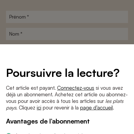
Prénom
*
Nom
*
Adresse
e-
mail
*
Conditions
*
Poursuivre la lecture?
J'accepte
les termes et conditions
et
la politique de confidentialité
Cet article est payant.
Connectez-vous
si vous avez
déjà un abonnement. Achetez cet article ou abonnez-
S'INSCRIRE
vous pour avoir accès à tous les articles sur
les plats
pays
. Cliquez
ici
pour revenir à la
page d’accueil
.
Avantages de l’abonnement