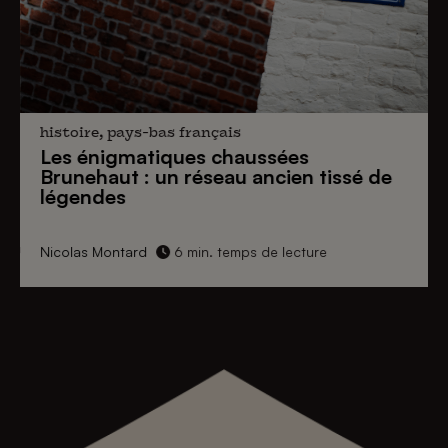
histoire, pays-bas français
Les énigmatiques
chaussées
Brunehaut
: un réseau ancien tissé de
légendes
Nicolas Montard
6 min. temps de lecture