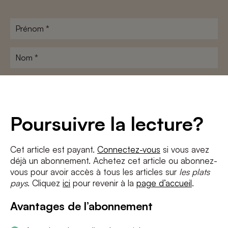
Prénom
*
Nom
*
Adresse
e-
mail
*
Conditions
*
Poursuivre la lecture?
J'accepte
les termes et conditions
et
la politique de confidentialité
Cet article est payant.
Connectez-vous
si vous avez
déjà un abonnement. Achetez cet article ou abonnez-
S'INSCRIRE
vous pour avoir accès à tous les articles sur
les plats
pays
. Cliquez
ici
pour revenir à la
page d’accueil
.
Avantages de l’abonnement