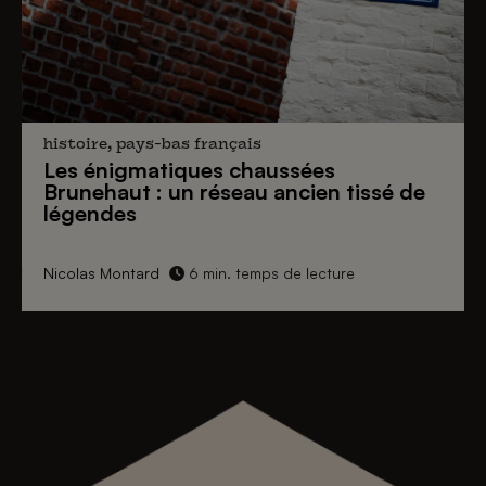
histoire, pays-bas français
Les énigmatiques
chaussées
Brunehaut
: un réseau ancien tissé de
légendes
Nicolas Montard
6 min. temps de lecture