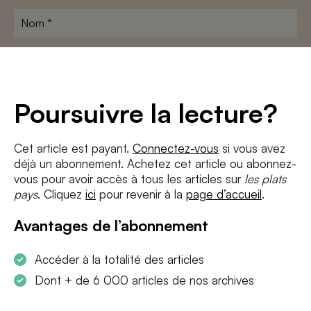
Nom
*
Adresse
e-
mail
*
Conditions
*
Poursuivre la lecture?
J'accepte
les termes et conditions
et
la politique de confidentialité
Cet article est payant.
Connectez-vous
si vous avez
déjà un abonnement. Achetez cet article ou abonnez-
S'INSCRIRE
vous pour avoir accès à tous les articles sur
les plats
pays
. Cliquez
ici
pour revenir à la
page d’accueil
.
Avantages de l’abonnement
Accéder à la totalité des articles
Dont + de 6 000 articles de nos archives