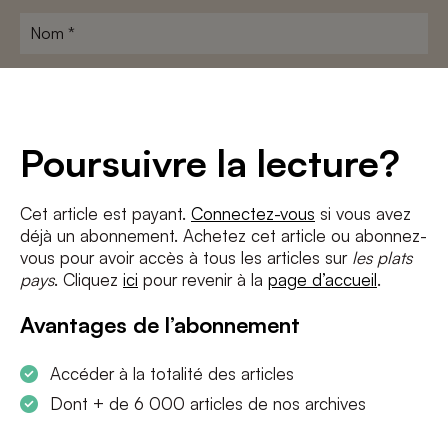
Nom
*
Adresse
e-
mail
*
Conditions
*
Poursuivre la lecture?
J'accepte
les termes et conditions
et
la politique de confidentialité
Cet article est payant.
Connectez-vous
si vous avez
déjà un abonnement. Achetez cet article ou abonnez-
S'INSCRIRE
vous pour avoir accès à tous les articles sur
les plats
pays
. Cliquez
ici
pour revenir à la
page d’accueil
.
Avantages de l’abonnement
Accéder à la totalité des articles
Dont + de 6 000 articles de nos archives