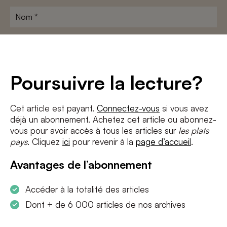
Nom
*
Adresse
e-
mail
*
Conditions
*
Poursuivre la lecture?
J'accepte
les termes et conditions
et
la politique de confidentialité
Cet article est payant.
Connectez-vous
si vous avez
déjà un abonnement. Achetez cet article ou abonnez-
S'INSCRIRE
vous pour avoir accès à tous les articles sur
les plats
pays
. Cliquez
ici
pour revenir à la
page d’accueil
.
Avantages de l’abonnement
Accéder à la totalité des articles
Dont + de 6 000 articles de nos archives