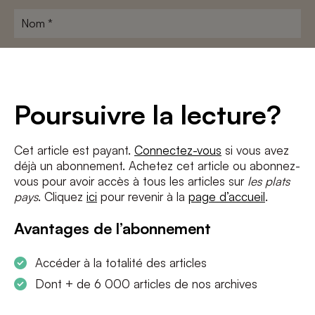
Nom
*
Adresse
e-
mail
*
Conditions
*
Poursuivre la lecture?
J'accepte
les termes et conditions
et
la politique de confidentialité
Cet article est payant.
Connectez-vous
si vous avez
déjà un abonnement. Achetez cet article ou abonnez-
S'INSCRIRE
vous pour avoir accès à tous les articles sur
les plats
pays
. Cliquez
ici
pour revenir à la
page d’accueil
.
Avantages de l’abonnement
Accéder à la totalité des articles
Dont + de 6 000 articles de nos archives