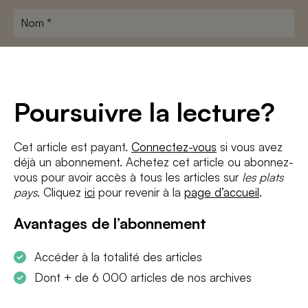
Nom
*
Adresse
e-
mail
*
Conditions
*
Poursuivre la lecture?
J'accepte
les termes et conditions
et
la politique de confidentialité
Cet article est payant.
Connectez-vous
si vous avez
déjà un abonnement. Achetez cet article ou abonnez-
S'INSCRIRE
vous pour avoir accès à tous les articles sur
les plats
pays
. Cliquez
ici
pour revenir à la
page d’accueil
.
Avantages de l’abonnement
Accéder à la totalité des articles
Dont + de 6 000 articles de nos archives