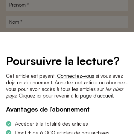
Prénom
*
Nom
*
Adresse
e-
mail
*
Conditions
*
Poursuivre la lecture?
J'accepte
les termes et conditions
et
la politique de confidentialité
Cet article est payant.
Connectez-vous
si vous avez
déjà un abonnement. Achetez cet article ou abonnez-
S'INSCRIRE
vous pour avoir accès à tous les articles sur
les plats
pays
. Cliquez
ici
pour revenir à la
page d’accueil
.
Avantages de l’abonnement
Accéder à la totalité des articles
Dont + de 6 000 articles de nos archives