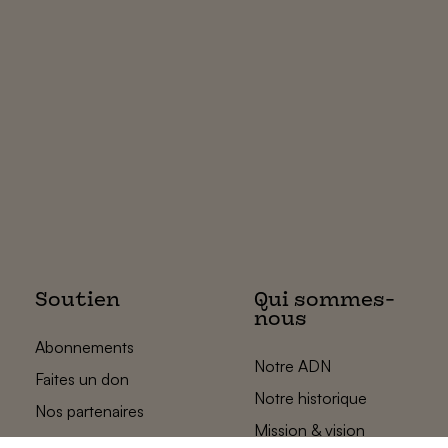
Soutien
Qui sommes-
nous
Abonnements
Notre ADN
Faites un don
Notre historique
Nos partenaires
Mission & vision