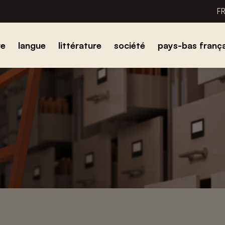
F
re
langue
littérature
société
pays-bas frança