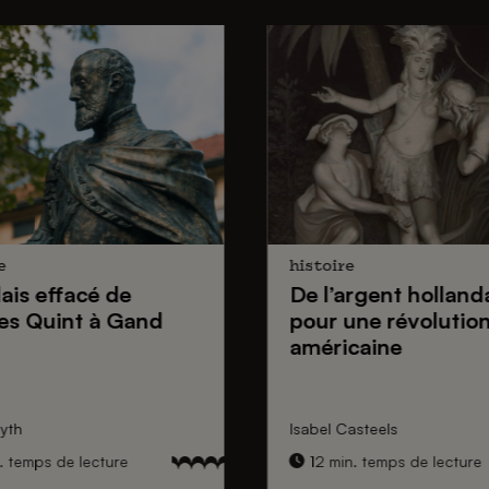
e
histoire
lais effacé de
De
l’argent holland
es Quint
à Gand
pour une
révolutio
américaine
yth
Isabel Casteels
. temps de lecture
12 min. temps de lecture