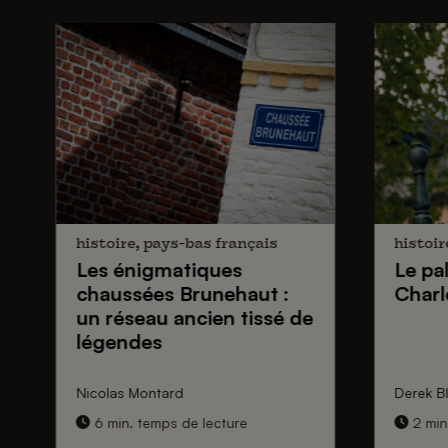
histoire, pays-bas français
histoir
Les énigmatiques
Le pa
chaussées Brunehaut
:
Charl
un réseau ancien tissé de
légendes
Nicolas Montard
Derek Bl
6 min. temps de lecture
2 min