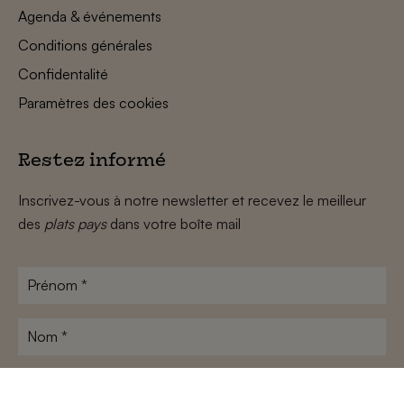
Agenda & événements
Conditions générales
Confidentalité
Paramètres des cookies
Restez informé
Inscrivez-vous à notre newsletter et recevez le meilleur
des
plats pays
dans votre boîte mail
Prénom
*
Nom
*
Adresse
e-