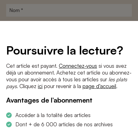
Nom
*
Adresse
e-
mail
*
Conditions
*
Poursuivre la lecture?
J'accepte
les termes et conditions
et
la politique de confidentialité
Cet article est payant.
Connectez-vous
si vous avez
déjà un abonnement. Achetez cet article ou abonnez-
S'INSCRIRE
vous pour avoir accès à tous les articles sur
les plats
pays
. Cliquez
ici
pour revenir à la
page d’accueil
.
Avantages de l’abonnement
Accéder à la totalité des articles
Dont + de 6 000 articles de nos archives