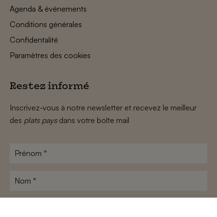
Agenda & événements
Conditions générales
Confidentalité
Paramètres des cookies
Restez informé
Inscrivez-vous à notre newsletter et recevez le meilleur
des
plats pays
dans votre boîte mail
Prénom
*
Nom
*
Adresse
e-