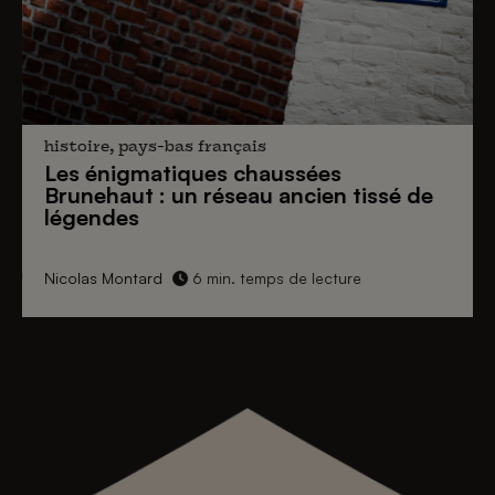
histoire, pays-bas français
Les énigmatiques
chaussées
Brunehaut
: un réseau ancien tissé de
légendes
Nicolas Montard
6 min. temps de lecture