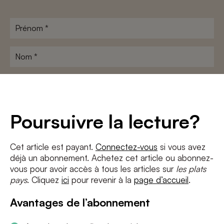
Prénom
*
Nom
*
Adresse
e-
mail
*
Conditions
*
Poursuivre la lecture?
J'accepte
les termes et conditions
et
la politique de confidentialité
Cet article est payant.
Connectez-vous
si vous avez
déjà un abonnement. Achetez cet article ou abonnez-
S'INSCRIRE
vous pour avoir accès à tous les articles sur
les plats
pays
. Cliquez
ici
pour revenir à la
page d’accueil
.
Avantages de l’abonnement