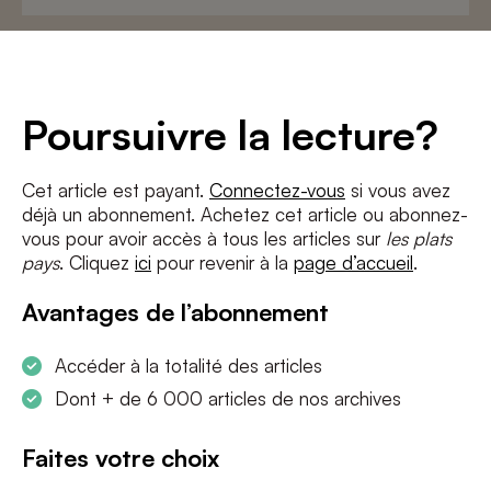
Adresse
e-
mail
*
Conditions
*
Poursuivre la lecture?
J'accepte
les termes et conditions
et
la politique de confidentialité
Cet article est payant.
Connectez-vous
si vous avez
déjà un abonnement. Achetez cet article ou abonnez-
S'INSCRIRE
vous pour avoir accès à tous les articles sur
les plats
pays
. Cliquez
ici
pour revenir à la
page d’accueil
.
Avantages de l’abonnement
Accéder à la totalité des articles
Dont + de 6 000 articles de nos archives
Faites votre choix