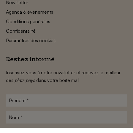
Newsletter
Agenda & événements
Conditions générales
Confidentalité
Paramètres des cookies
Restez informé
Inscrivez-vous à notre newsletter et recevez le meilleur
des
plats pays
dans votre boîte mail
Prénom
*
Nom
*
Adresse