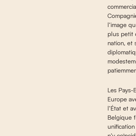
commercial
Compagnie 
l’image qu
plus petit
nation, et
diplomati
modesteme
patiemmen
Les Pays-B
Europe ave
l’État et 
Belgique f
unification
n’y coïnci