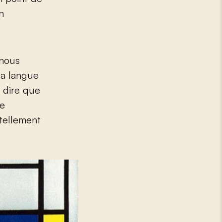
n
 nous
la langue
t dire que
ne
 tellement