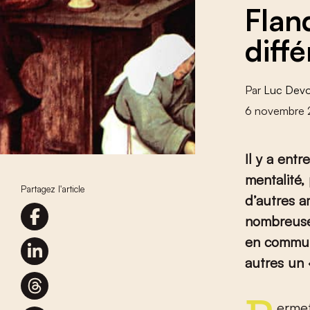
Flan
diff
Par
Luc Devo
6 novembre 
Il y a ent
mentalité,
Partagez l'article
d’autres a
nombreuses
en commun.
autres un 