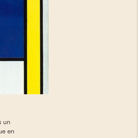
s un
que en