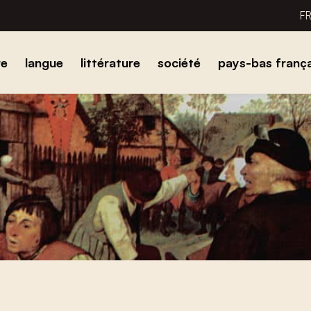
F
re
langue
littérature
société
pays-bas frança