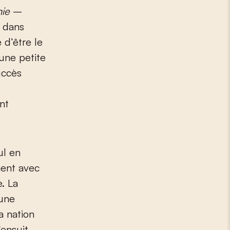
ie
–
e dans
 d’être le
 une petite
uccès
nt
ul en
ment avec
e. La
 une
a nation
’ensuit