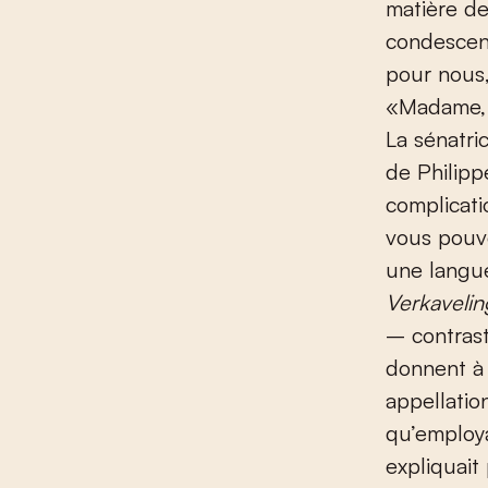
matière de
condescen
pour nous,
«Madame, v
La sénatri
de Philipp
complicati
vous pouve
une langu
Verkaveli
– contrast
donnent à 
appellatio
qu’employa
expliquait