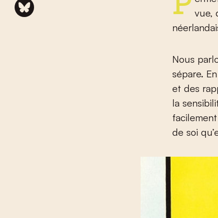
Permettez-moi d’énumérer quelques différences. De mon point de
vue, 
néerlandai
Nous parl
sépare. En
et des rap
la sensibi
facilement
de soi qu’e