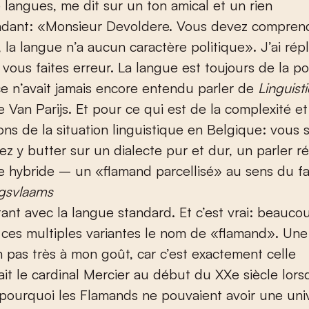
 langues, me dit sur un ton amical et un rien
dant: «Monsieur Devoldere. Vous devez compren
 la langue n’a aucun caractère politique». J’ai rép
ous faites erreur. La langue est toujours de la po
ce n’avait jamais encore entendu parler de
Linguist
e Van Parijs. Et pour ce qui est de la complexité e
ons de la situation linguistique en Belgique: vous
z y butter sur un dialecte pur et dur, un parler ré
e hybride – un «flamand parcellisé» au sens du 
ngsvlaams
ant avec la langue standard. Et c’est vrai: beauco
ces multiples variantes le nom de «flamand». Une
n pas très à mon goût, car c’est exactement celle
it le cardinal Mercier au début du XX
e
siècle lorsq
 pourquoi les Flamands ne pouvaient avoir une uni