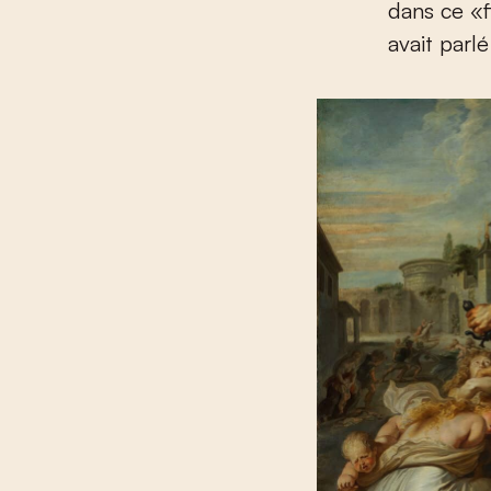
dans ce «fl
avait parl