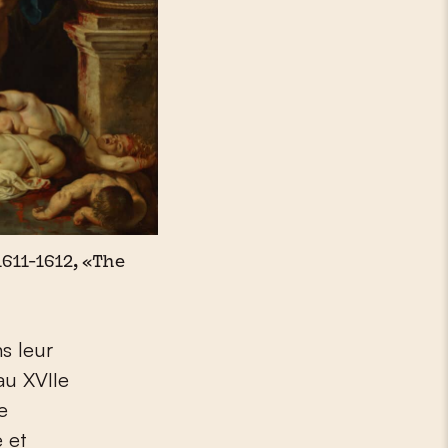
1611-1612, «The
s leur
au XVII
e
e
e et