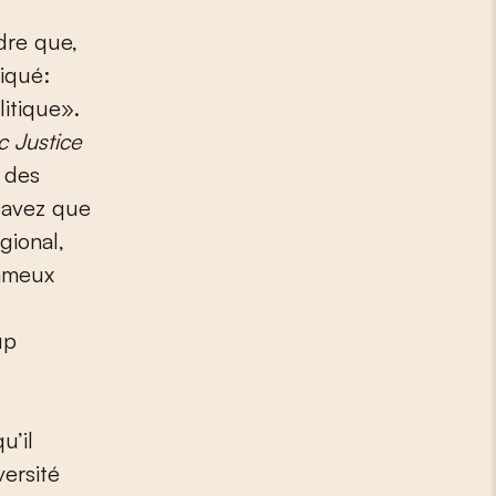
dre que,
liqué:
litique».
ic Justice
t des
 savez que
gional,
fameux
up
u’il
versité