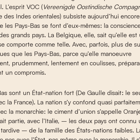
. L’esprit VOC (
Vereenigde Oostindische Compagn
des Indes orientales) subsiste aujourd’hui encor
e les Pays-Bas se font d’eux-mêmes: la conscience
 des grands pays. La Belgique, elle, sait qu’elle est
 se comporte comme telle. Avec, parfois, plus de s
ques que les Pays-Bas, parce qu’elle manoeuvre
nt, prudemment, lentement en coulisses, prépara
t un compromis.
as sont un État-nation fort (De Gaulle disait: le se
c la France). La nation s’y confond quasi parfaite
avec la monarchie: le ciment d’union s’appelle Oranj
ait partie, avec l’Italie, – les deux pays ont connu
 tardive – de la famille des États-nations faibles. L
de pas avec l’État, pas même avec la monarchie. Il s