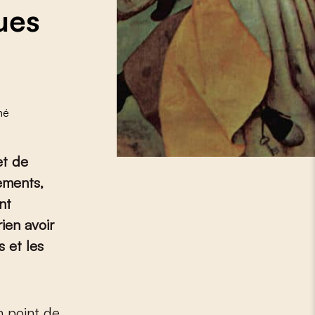
ues
né
et de
nements,
nt
ien avoir
s et les