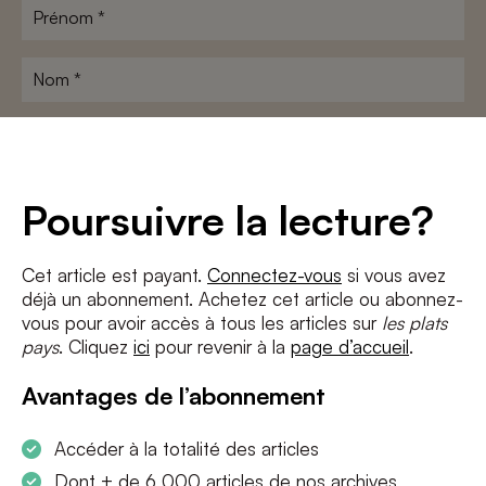
Prénom
*
Nom
*
Adresse
e-
mail
*
Conditions
*
Poursuivre la lecture?
J'accepte
les termes et conditions
et
la politique de confidentialité
Cet article est payant.
Connectez-vous
si vous avez
déjà un abonnement. Achetez cet article ou abonnez-
S'INSCRIRE
vous pour avoir accès à tous les articles sur
les plats
pays
. Cliquez
ici
pour revenir à la
page d’accueil
.
Avantages de l’abonnement
Accéder à la totalité des articles
Dont + de 6 000 articles de nos archives