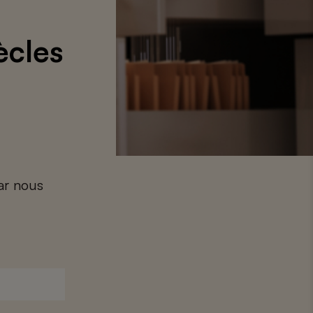
ècles
car nous