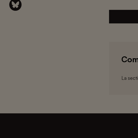
Com
La sect