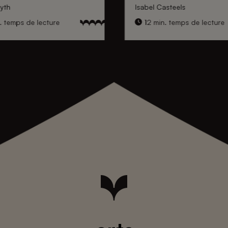
yth
Isabel Casteels
. temps de lecture
12 min. temps de lecture