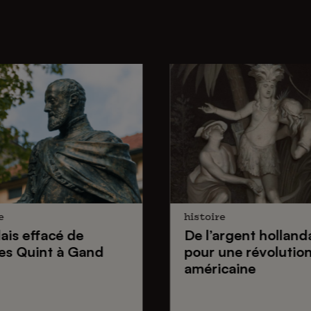
e
histoire
lais effacé de
De
l’argent holland
es Quint
à Gand
pour une
révolutio
américaine