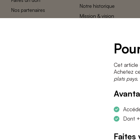
Notre historique
Nos partenaires
Mission & vision
L’équipe des
plats pays
Contact
Pour
Cet article
Achetez cet
plats pays
.
Avanta
Accéder
Dont +
Faites 