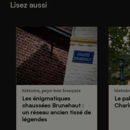
Lisez aussi
histoire, pays-bas français
histoir
Les énigmatiques
Le pa
chaussées Brunehaut
:
Charl
un réseau ancien tissé de
légendes