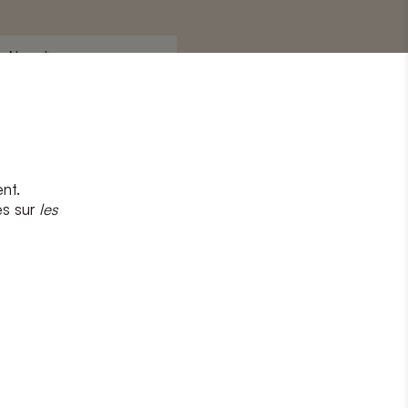
Nom
*
nt.
s
et
la politique de confidentialité
es sur
les
CRIRE