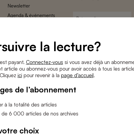
Newsletter
Agenda & événements
Prénom
*
Conditions générales
Adresse
Confidentalité
e-
suivre la lecture?
Paramètres des cookies
mail
*
Conditions
*
 est payant.
Connectez-vous
si vous avez déjà un abonneme
J'accepte
les termes et condition
 article ou abonnez-vous pour avoir accès à tous les articl
 Cliquez
ici
pour revenir à la
page d’accueil
.
S'INS
ges de l’abonnement
 à la totalité des articles
 de 6 000 articles de nos archives
votre choix