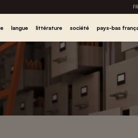
F
re
langue
littérature
société
pays-bas frança