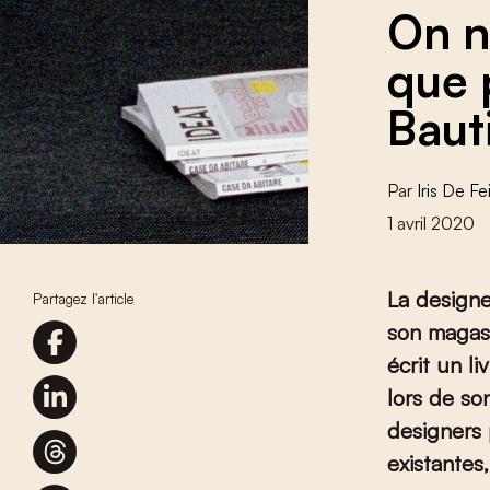
On n
que 
Baut
Par
Iris De Fei
1 avril 2020
La designe
Partagez l'article
son magasi
écrit un l
lors de so
designers
existante