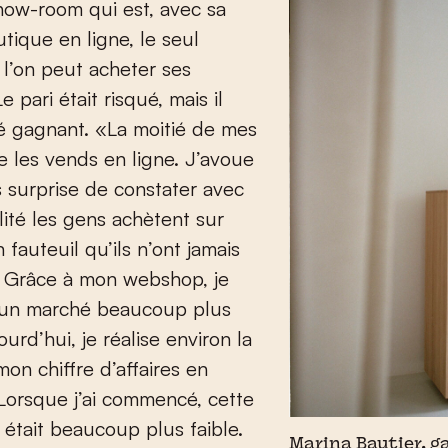
how-room qui est, avec sa
tique en ligne, le seul
 l’on peut acheter ses
 pari était risqué, mais il
lé gagnant. «La moitié de mes
e les vends en ligne. J’avoue
s surprise de constater avec
ilité les gens achètent sur
 fauteuil qu’ils n’ont jamais
. Grâce à mon webshop, je
’un marché beaucoup plus
urd’hui, je réalise environ la
mon chiffre d’affaires en
Lorsque j’ai commencé, cette
 était beaucoup plus faible.
Marina Bautier, g