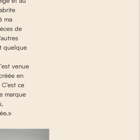
ige et au
abrite
cé ma
ièces de
’autres
it quelque
m’est venue
créée en
 C’est ce
pre marque
s,
cée.»