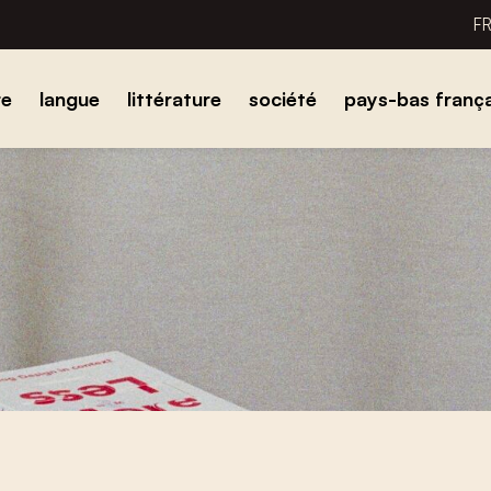
F
re
langue
littérature
société
pays-bas frança