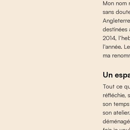
Mon nom n’
sans doute
Angleterre
destinées
2014, l’h
l’année. L
ma renom
Un espa
Tout ce qu
réfléchie, 
son temps 
son atelier
déménagé m
fois je vou