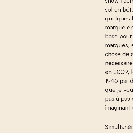
show-room
sol en bét
quelques b
marque en 
base pour 
marques, e
chose de s
nécessaire
en 2009, l
1946 par d
que je vou
pas à pas
imaginant 
Simultané