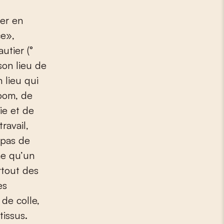
e»,
utier (°
son lieu de
n lieu qui
room, de
ie et de
ravail,
, pas de
ne qu’un
rtout des
es
de colle,
tissus.