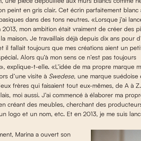
, une pièce dépouillée aux murs blancs comme ne
on peint en gris clair. Cet écrin parfaitement blanc 
asiques dans des tons neutres. «Lorsque j’ai lan
2013, mon ambition était vraiment de créer des p
la maison. Je travaillais déjà depuis dix ans pour d
t il fallait toujours que mes créations aient un pet
pécial. Alors qu’à mon sens ce n’est pas toujours
», explique-t-elle. «L’idée de ma propre marque 
ors d’une visite à
Swedese
, une marque suédoise 
eux frères qui faisaient tout eux-mêmes, de A à Z.
lais, moi aussi. J’ai commencé à élaborer ma pro
 en créant des meubles, cherchant des producteur
un logo et un nom, etc. Et en 2013, je me suis lan
ment, Marina a ouvert son