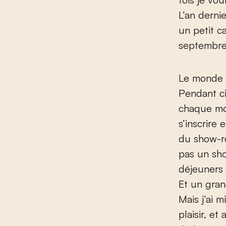
L’an derni
un petit c
septembre 
Le monde d
Pendant ci
chaque mo
s’inscrire
du show-ro
pas un sho
déjeuners 
Et un gra
Mais j’ai m
plaisir, e