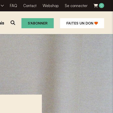
R
FAQ
Contact
Webshop
Se connecter
0
is
S'ABONNER
FAITES UN DON