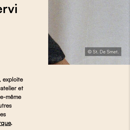
ervi
© St. De Smet.
, exploite
telier et
elle-même
utres
les
rque
.