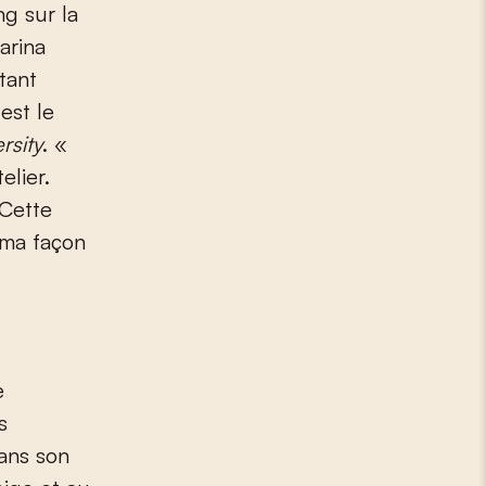
g sur la
arina
tant
est le
rsity
. «
elier.
 Cette
 ma façon
e
s
dans son