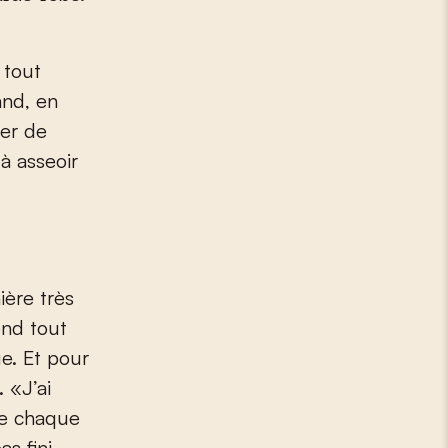
 tout
and, en
er de
à asseoir
ière très
rend tout
e. Et pour
. «J’ai
ue chaque
s fini.