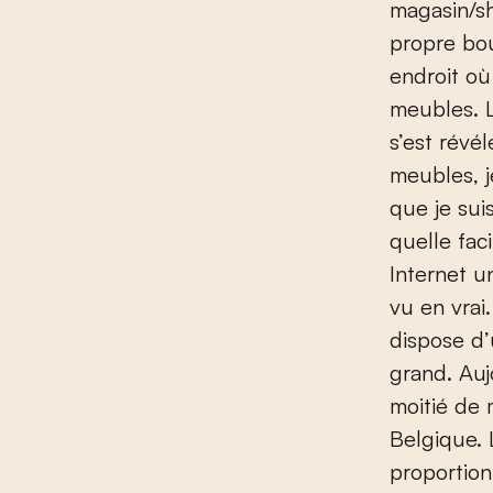
magasin/s
propre bou
endroit où
meubles. Le
s’est révé
meubles, j
que je sui
quelle fac
Internet un
vu en vrai
dispose d
grand. Aujo
moitié de 
Belgique. 
proportion