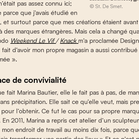
était pas assez connu ici;
© St. De Smet.
 parce que j’avais étudié en
, et surtout parce que mes créations étaient avant
 à des marques étrangères. Mais cela a changé qu
ebdo
Weekend Le Vif
/
Knack
m’a proclamée Design
e fait d’avoir mon propre magasin a aussi contribué 
mée ».
ce de convivialité
e fait Marina Bautier, elle le fait pas à pas, de man
sans précipitation. Elle sait ce qu’elle veut, mais p
pour l’obtenir. Ce fut le cas pour sa propre marqu
. En 2011, Marina a repris cet atelier d’un sculpteur
on endroit de travail au moins dix fois, parce q
lais transformer une partie des lieux.» Et ce n’est pa