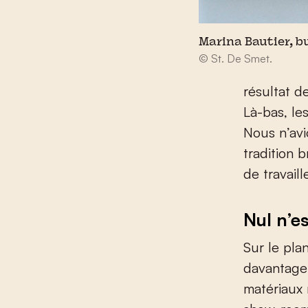
Marina Bautier, b
© St. De Smet.
résultat d
Là-bas, les
Nous n’av
tradition 
de travaill
Nul n’e
Sur le pla
davantage 
matériaux 