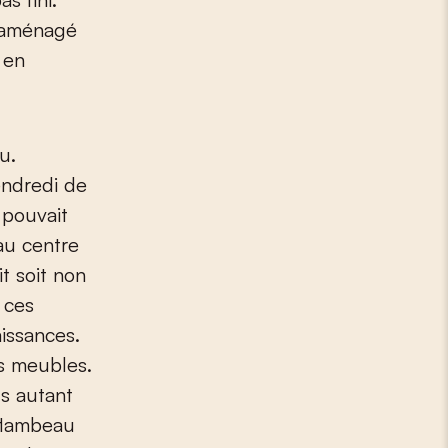
a aménagé
 en
u.
vendredi de
 pouvait
au centre
t soit non
 ces
issances.
s meubles.
us autant
 flambeau