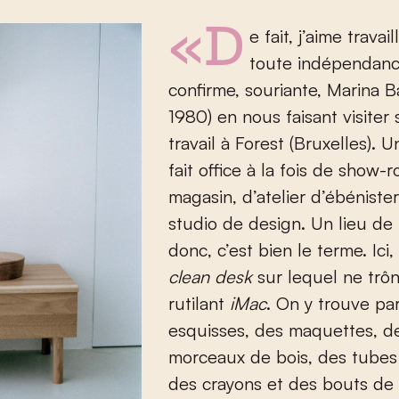
«De fait, j’aime travailler en
toute indépendanc
confirme, souriante, Marina Ba
1980) en nous faisant visiter 
travail à Forest (Bruxelles). U
fait office à la fois de show-
magasin, d’atelier d’ébénister
studio de design. Un lieu de t
donc, c’est bien le terme. Ici
clean desk
sur lequel ne trô
rutilant
iMac
. On y trouve pa
esquisses, des maquettes, d
morceaux de bois, des tubes 
des crayons et des bouts de 