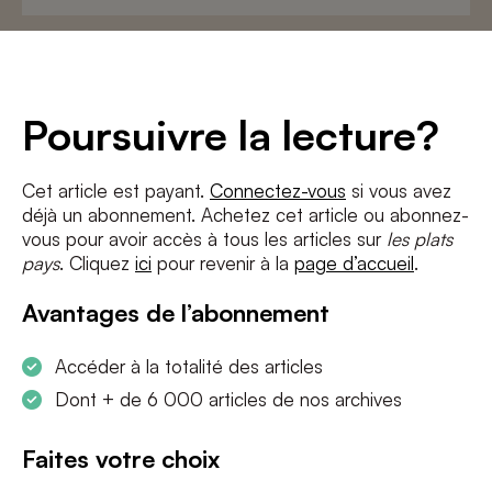
Adresse
e-
mail
*
Conditions
*
Poursuivre la lecture?
J'accepte
les termes et conditions
et
la politique de confidentialité
Cet article est payant.
Connectez-vous
si vous avez
déjà un abonnement. Achetez cet article ou abonnez-
S'INSCRIRE
vous pour avoir accès à tous les articles sur
les plats
pays
. Cliquez
ici
pour revenir à la
page d’accueil
.
Avantages de l’abonnement
Accéder à la totalité des articles
Dont + de 6 000 articles de nos archives
Faites votre choix