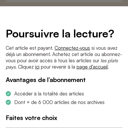
Adresse
e-
mail
*
Conditions
*
Poursuivre la lecture?
J'accepte
les termes et conditions
et
la politique de confidentialité
Cet article est payant.
Connectez-vous
si vous avez
déjà un abonnement. Achetez cet article ou abonnez-
S'INSCRIRE
vous pour avoir accès à tous les articles sur
les plats
pays
. Cliquez
ici
pour revenir à la
page d’accueil
.
Avantages de l’abonnement
Accéder à la totalité des articles
Dont + de 6 000 articles de nos archives
Faites votre choix