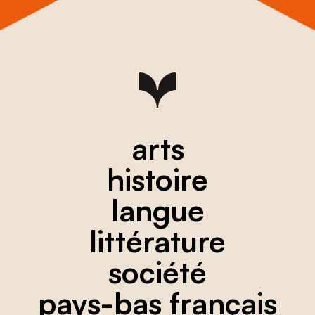
arts
histoire
langue
littérature
société
pays-bas français