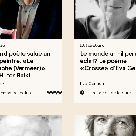
ure
littérature
nd poète salue un
Le monde a-t-il pe
peintre. «Le
éclat? Le poème
phe (Vermeer)»
«Crosse» d’Eva Ge
H. ter Balkt
alkt
Eva Gerlach
temps de lecture
1 min. temps de lecture