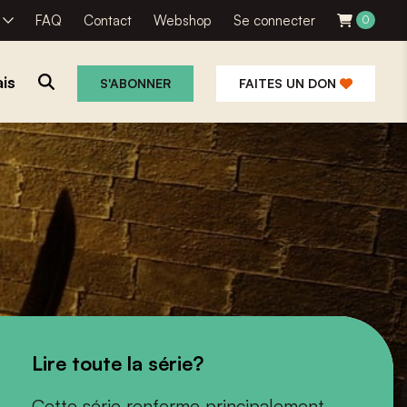
R
FAQ
Contact
Webshop
Se connecter
0
is
S'ABONNER
FAITES UN DON
Lire toute la série?
Cette série renferme principalement