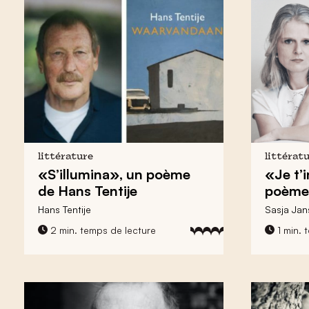
littérature
littérat
«S’illumina», un poème
«Je t’
de Hans Tentije
poème 
Hans Tentije
Sasja Jan
2 min. temps de lecture
1 min. 