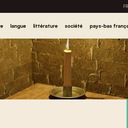
F
re
langue
littérature
société
pays-bas frança