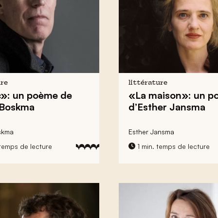
ure
littérature
»: un poème de
«La maison»: un p
 Boskma
d’Esther Jansma
skma
Esther Jansma
temps de lecture
1 min. temps de lecture