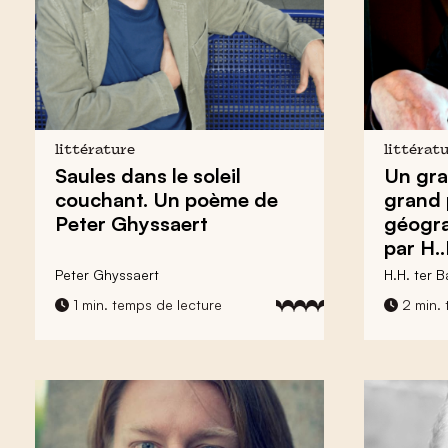
littérature
littérat
Saules dans le soleil
Un gra
couchant. Un poème de
grand 
Peter Ghyssaert
géogra
par H..
Peter Ghyssaert
H.H. ter B
1 min. temps de lecture
2 min. 