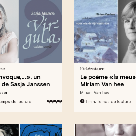
ure
littérature
invoque,…», un
Le poème «la meus
de Sasja Janssen
Miriam Van hee
ssen
Miriam Van hee
temps de lecture
1 min. temps de lecture