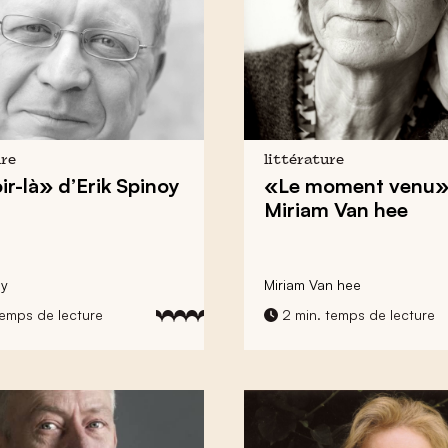
ure
littérature
ir-là» d’Erik Spinoy
«Le moment venu»
Miriam Van hee
oy
Miriam Van hee
temps de lecture
2 min. temps de lecture