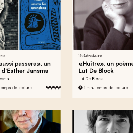
ure
littérature
aussi passera», un
«Huître», un poèm
 d’Esther Jansma
Lut De Block
ansma
Lut De Block
temps de lecture
1 min. temps de lecture